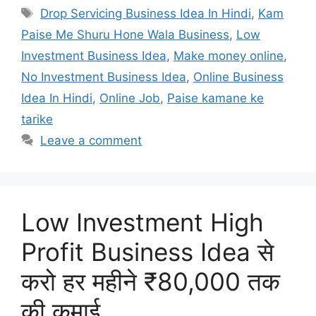
Tags
Drop Servicing Business Idea In Hindi
,
Kam
Paise Me Shuru Hone Wala Business
,
Low
Investment Business Idea
,
Make money online
,
No Investment Business Idea
,
Online Business
Idea In Hindi
,
Online Job
,
Paise kamane ke
tarike
Leave a comment
Low Investment High
Profit Business Idea से
करो हर महीने ₹80,000 तक
की कमाई