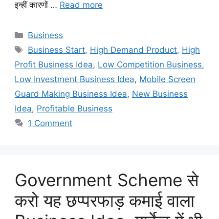
इन्हीं कारणों …
Read more
Categories
Business
Tags
Business Start
,
High Demand Product
,
High
Profit Business Idea
,
Low Competition Business
,
Low Investment Business Idea
,
Mobile Screen
Guard Making Business Idea
,
New Business
Idea
,
Profitable Business
1 Comment
Government Scheme से
करो यह छप्परफाड़ कमाई वाला