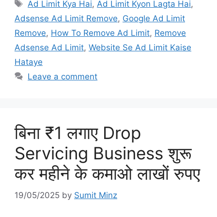
Tags
Ad Limit Kya Hai
,
Ad Limit Kyon Lagta Hai
,
Adsense Ad Limit Remove
,
Google Ad Limit
Remove
,
How To Remove Ad Limit
,
Remove
Adsense Ad Limit
,
Website Se Ad Limit Kaise
Hataye
Leave a comment
बिना ₹1 लगाए Drop
Servicing Business शुरू
कर महीने के कमाओ लाखों रुपए
19/05/2025
by
Sumit Minz