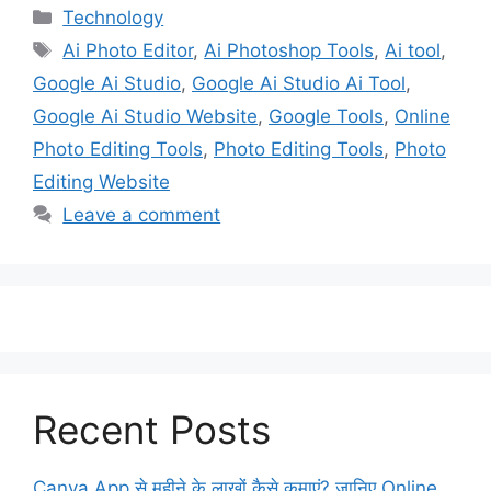
Categories
Technology
Tags
Ai Photo Editor
,
Ai Photoshop Tools
,
Ai tool
,
Google Ai Studio
,
Google Ai Studio Ai Tool
,
Google Ai Studio Website
,
Google Tools
,
Online
Photo Editing Tools
,
Photo Editing Tools
,
Photo
Editing Website
Leave a comment
Recent Posts
Canva App से महीने के लाखों कैसे कमाएं? जानिए Online