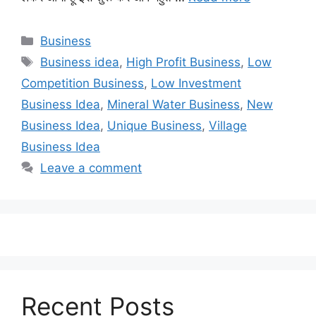
Categories
Business
Tags
Business idea
,
High Profit Business
,
Low
Competition Business
,
Low Investment
Business Idea
,
Mineral Water Business
,
New
Business Idea
,
Unique Business
,
Village
Business Idea
Leave a comment
Recent Posts