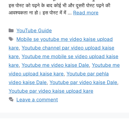
इस पोस्ट को पढ़ने के बाद कोई भी और दूसरी पोस्ट पढ़ने की
आवश्यकता ना हो। इस पोस्ट में में …
Read more
Categories
YouTube Guide
Tags
Mobile se youtube me video kaise upload
kare
,
Youtube channel par video upload kaise
kare
,
Youtube me mobile se video upload kaise
kare
,
Youtube me video kaise Dale
,
Youtube me
video upload kaise kare
,
Youtube par pehla
video kaise Dale
,
Youtube par video kaise Dale
,
Youtube par video kaise upload kare
Leave a comment