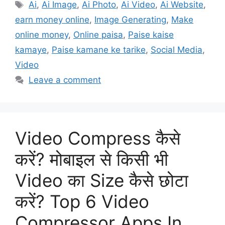
Tags
Ai
,
Ai Image
,
Ai Photo
,
Ai Video
,
Ai Website
,
earn money online
,
Image Generating
,
Make
online money
,
Online paisa
,
Paise kaise
kamaye
,
Paise kamane ke tarike
,
Social Media
,
Video
Leave a comment
Video Compress कैसे
करें? मोबाइल से किसी भी
Video का Size कैसे छोटा
करें? Top 6 Video
Compressor Apps In