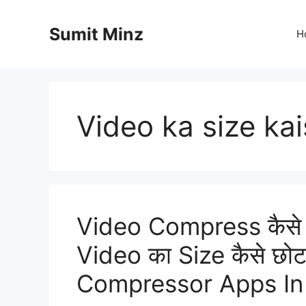
Skip
to
Sumit Minz
H
content
Video ka size ka
Video Compress कैसे कर
Video का Size कैसे छोट
Compressor Apps In