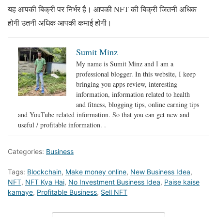
यह आपकी बिक्री पर निर्भर है। आपकी NFT की बिक्री जितनी अधिक
होगी उतनी अधिक आपकी कमाई होगी।
Sumit Minz
My name is Sumit Minz and I am a
professional blogger. In this website, I keep
bringing you apps review, interesting
information, information related to health
and fitness, blogging tips, online earning tips
and YouTube related information. So that you can get new and
useful / profitable information. .
Categories:
Business
Tags:
Blockchain
,
Make money online
,
New Business Idea
,
NFT
,
NFT Kya Hai
,
No Investment Business Idea
,
Paise kaise
kamaye
,
Profitable Business
,
Sell NFT