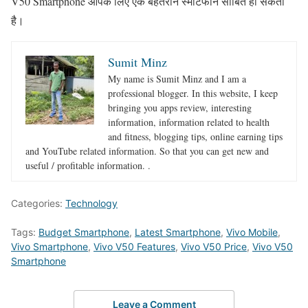
V50 Smartphone आपके लिए एक बेहतरीन स्मार्टफोन साबित हो सकता
है।
Sumit Minz
My name is Sumit Minz and I am a
professional blogger. In this website, I keep
bringing you apps review, interesting
information, information related to health
and fitness, blogging tips, online earning tips
and YouTube related information. So that you can get new and
useful / profitable information. .
Categories:
Technology
Tags:
Budget Smartphone
,
Latest Smartphone
,
Vivo Mobile
,
Vivo Smartphone
,
Vivo V50 Features
,
Vivo V50 Price
,
Vivo V50
Smartphone
Leave a Comment