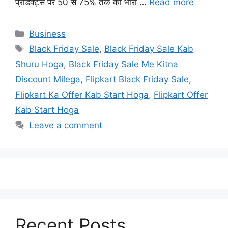
प्रोडक्ट्स पर 50 से 75% तक का भारी …
Read more
Categories
Business
Tags
Black Friday Sale
,
Black Friday Sale Kab
Shuru Hoga
,
Black Friday Sale Me Kitna
Discount Milega
,
Flipkart Black Friday Sale
,
Flipkart Ka Offer Kab Start Hoga
,
Flipkart Offer
Kab Start Hoga
Leave a comment
Recent Posts